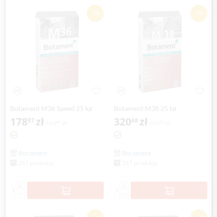
-3%
-3%
Botament M36 Speed 25 kg
Botament M38 25 kg
178
zł
320
zł
87
68
184
zł
330
zł
40
60
Botament
Botament
267 produkty
267 produkty
+
+
−
−