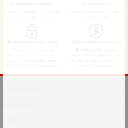
Zadowoleni Klienci
Znane marki
Zarządzanie zamówieniami odbywa
Sprawdzeni sprzedawcy i produkty
się automatycznie i intuicyjnie.
znanych marek.
Twój bezpieczny sklep
Zróżnicowane towary
Każdy, kto podejmie z nami
Prezentacja towarów jest
współpracę, otrzymuje własny
dopasowana do odpowiednich
system do zarządzania swoim
kategorii przypisanych indywidualnie
sklepem na naszych platformach.
dla każdego sprzedawcy.
Aplikacja załadowana z zaawansowanymi funkcjami dostępności. Naciśnij A
Zostań sprzedawcą
Strefa Klienta
Zakupy