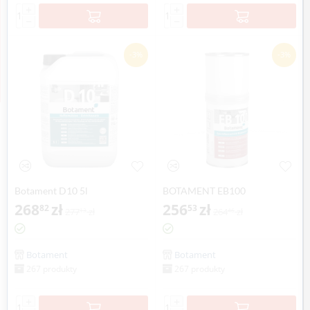
+
+
−
−
-3%
-3%
Botament D10 5l
BOTAMENT EB100
268
zł
BOTASCREED 1 kg
256
zł
82
53
277
zł
264
zł
13
46
Botament
Botament
267 produkty
267 produkty
+
+