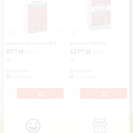
Botament Renovation HB 1
Botament V90 25kg
97
zł
121
zł
37
58
100
zł
125
zł
38
34
Botament
Botament
267 produkty
267 produkty
+
+
−
−