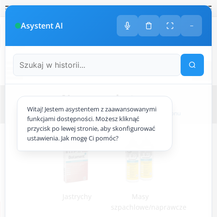
Polski
amknij
amknij menu
amknij menu
amknij menu
Menu
Otwór
Asystent AI
−
+48
533 413 005
ODDZWONIMY DO CIEBIE
Menu
Naprawa betonu
Witaj! Jestem asystentem z zaawansowanymi
Strona główna
wykonczenie.pl
Naprawa betonu
funkcjami dostępności. Możesz kliknąć
przycisk po lewej stronie, aby skonfigurować
ustawienia. Jak mogę Ci pomóc?
Jastrychy
Masy
szpachlowe/naprawcze