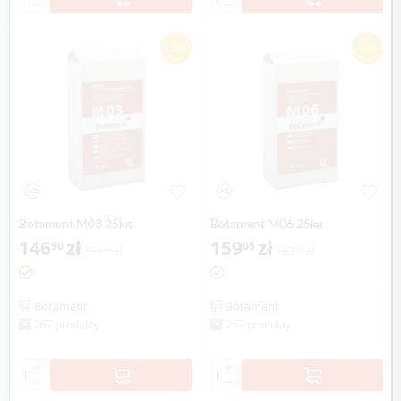
−
−
-3%
-3%
Botament M03 25kg
Botament M06 25kg
146
zł
159
zł
90
05
151
zł
163
zł
44
97
Botament
Botament
267 produkty
267 produkty
+
+
−
−