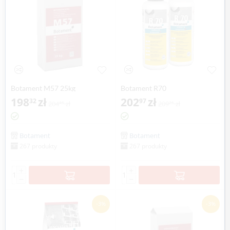
Botament M57 25kg
Botament R70
198
zł
202
zł
32
97
204
zł
209
zł
45
25
Botament
Botament
267 produkty
267 produkty
+
+
−
−
-3%
-3%