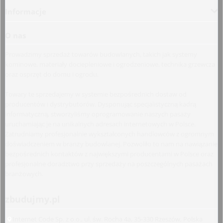
Informacje
O nas
Prowadzimy sprzedaż towarów budowlanych, takich jak systemy
kominowe, materiały dociepleniowe i ogrodzeniowe, technika grzewcza
oraz osprzęt do domu i ogrodu.
Towary te sprzedajemy w systemie bezpośrednich dostaw od
producentów i dystrybutorów. Dysponując specjalistyczną kadrą
informatyczną, stworzyliśmy oprogramowanie naszych pasaży
uruchamiając je na unikalnych adresach internetowych w Polsce.
Zatrudniamy profesjonalnie wykształconych handlowców z ogromnym
doświadczeniem w branży budowlanej. Pozwoliło to nam na nawiązanie
bezpośrednich kontaktów z największymi producentami w Polsce oraz
profesjonalne doradztwo przy sprzedaży na poszczególnych pasażach
branżowych.
zbudujmy.pl
Internet Code Sp. z o.o., ul. św. Rocha 4a, 35-330 Rzeszów, Polska