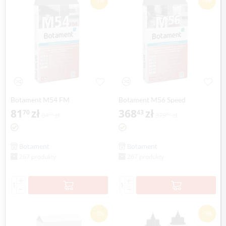
-3%
-3%
Botament M54 FM
Botament M56 Speed
81
zł
368
zł
70
43
84
zł
379
zł
23
82
Botament
Botament
267 produkty
267 produkty
+
+
−
−
-3%
-3%