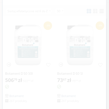
Sortuj alfabetycznie od A do Z
50
-3%
-3%
Botament D10 10l
Botament D10 1l
506
zł
73
zł
70
67
522
zł
75
zł
37
95
Botament
Botament
267 produkty
267 produkty