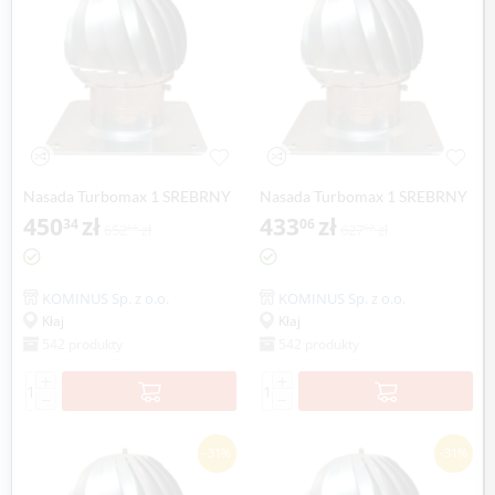
Nasada Turbomax 1 SREBRNY
Nasada Turbomax 1 SREBRNY
Ø 180mm z podstawą
450
zł
Ø 180mm z podstawą rurową
433
zł
34
06
652
zł
627
zł
66
62
kwadratową ocynk
ocynk
KOMINUS Sp. z o.o.
KOMINUS Sp. z o.o.
Kłaj
Kłaj
542 produkty
542 produkty
+
+
−
−
-31%
-31%