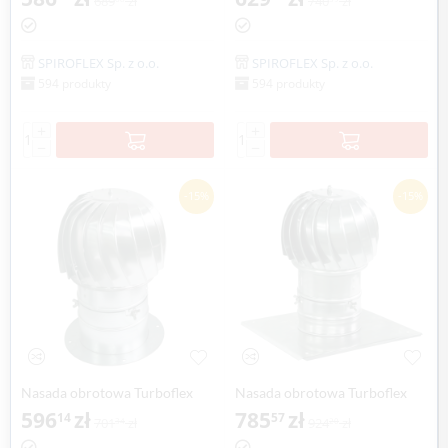
689
zł
740
zł
aluminium SPIROFLEX
SPIROFLEX
SPIROFLEX Sp. z o.o.
SPIROFLEX Sp. z o.o.
594 produkty
594 produkty
+
+
−
−
-15%
-15%
Nasada obrotowa Turboflex
Nasada obrotowa Turboflex
Max Ø 250mm z kołnierzem
596
zł
Max Ø 250mm z płytą
785
zł
14
57
701
zł
924
zł
34
20
aluminium SPIROFLEX
dachową SPIROFLEX