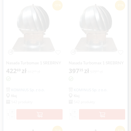
-31%
-31%
Nasada Turbomax 1 SREBRNY
Nasada Turbomax 1 SREBRNY
Ø 150mm z podstawą
422
zł
Ø 150mm z podstawą rurową
397
zł
69
35
612
zł
575
zł
60
87
kwadratową ocynk
ocynk
KOMINUS Sp. z o.o.
KOMINUS Sp. z o.o.
Kłaj
Kłaj
542 produkty
542 produkty
+
+
−
−
-31%
-31%