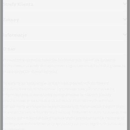
Strefa Klienta
Zakupy
Informacje
O nas
Prowadzimy sprzedaż towarów budowlanych, takich jak systemy
kominowe, materiały dociepleniowe i ogrodzeniowe, technika grzewcza
oraz osprzęt do domu i ogrodu.
Towary te sprzedajemy w systemie bezpośrednich dostaw od
producentów i dystrybutorów. Dysponując specjalistyczną kadrą
informatyczną, stworzyliśmy oprogramowanie naszych pasaży
uruchamiając je na unikalnych adresach internetowych w Polsce.
Zatrudniamy profesjonalnie wykształconych handlowców z ogromnym
doświadczeniem w branży budowlanej. Pozwoliło to nam na nawiązanie
bezpośrednich kontaktów z największymi producentami w Polsce oraz
profesjonalne doradztwo przy sprzedaży na poszczególnych pasażach
branżowych.