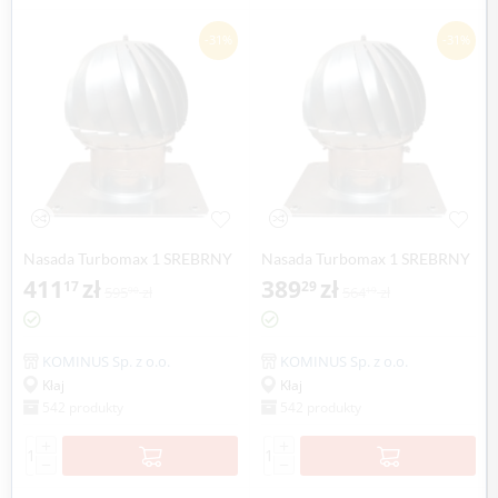
-31%
-31%
Nasada Turbomax 1 SREBRNY
Nasada Turbomax 1 SREBRNY
Ø 140mm z podstawą
411
zł
Ø 140mm z podstawą rurową
389
zł
17
29
595
zł
564
zł
90
19
kwadratową ocynk
ocynk
KOMINUS Sp. z o.o.
KOMINUS Sp. z o.o.
Kłaj
Kłaj
542 produkty
542 produkty
+
+
−
−