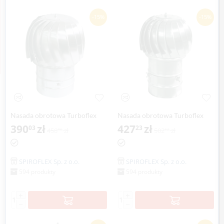
-15%
-15%
Nasada obrotowa Turboflex
Nasada obrotowa Turboflex
Max Ø 100mm na rurze
390
zł
Max Ø 100mm na rurze
427
zł
03
23
458
zł
502
zł
86
62
aluminium SPIROFLEX
SPIROFLEX
SPIROFLEX Sp. z o.o.
SPIROFLEX Sp. z o.o.
594 produkty
594 produkty
+
+
−
−