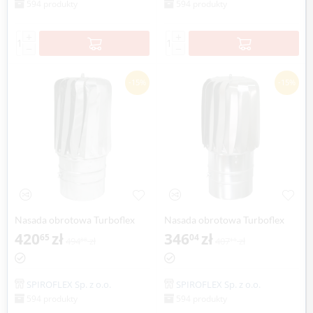
594 produkty
594 produkty
+
+
−
−
-15%
-15%
Nasada obrotowa Turboflex
Nasada obrotowa Turboflex
SLIM Ø 150mm na rurze
420
zł
SLIM Ø 150mm na rurze
346
zł
65
04
494
zł
407
zł
88
11
SPIROFLEX
SPIROFLEX aluminium
SPIROFLEX Sp. z o.o.
SPIROFLEX Sp. z o.o.
594 produkty
594 produkty