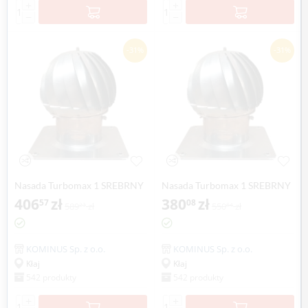
+
+
−
−
-31%
-31%
Nasada Turbomax 1 SREBRNY
Nasada Turbomax 1 SREBRNY
Ø 120mm z podstawą
406
zł
Ø 120mm z podstawą rurową
380
zł
57
08
589
zł
550
zł
23
84
kwadratową ocynk
ocynk
KOMINUS Sp. z o.o.
KOMINUS Sp. z o.o.
Kłaj
Kłaj
542 produkty
542 produkty
+
+