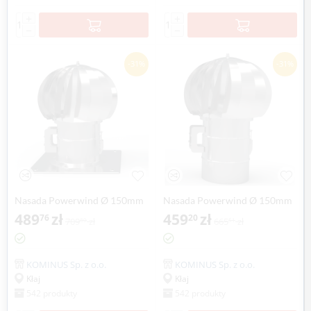
+
+
−
−
-31%
-31%
Nasada Powerwind Ø 150mm
Nasada Powerwind Ø 150mm
z podstawą kwadratową
489
zł
z podstawą rurową
459
zł
76
20
709
zł
665
zł
80
51
KOMINUS Sp. z o.o.
KOMINUS Sp. z o.o.
Kłaj
Kłaj
542 produkty
542 produkty