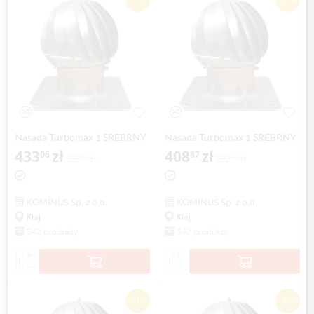
Nasada Turbomax 1 SREBRNY
Nasada Turbomax 1 SREBRNY
Ø 160mm z podstawą
433
zł
Ø 160mm z podstawą rurową
408
zł
06
87
627
zł
592
zł
62
57
kwadratową ocynk
ocynk
KOMINUS Sp. z o.o.
KOMINUS Sp. z o.o.
Kłaj
Kłaj
542 produkty
542 produkty
+
+
−
−
-31%
-31%