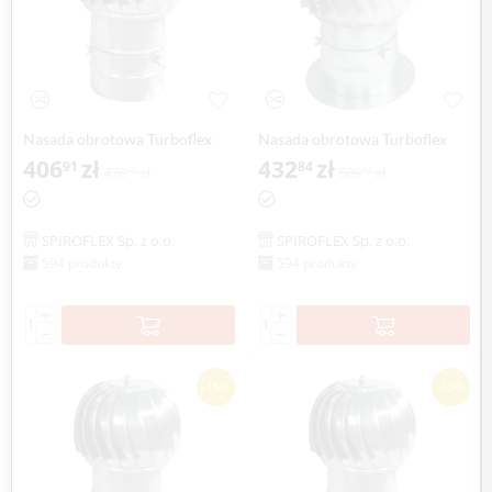
Nasada obrotowa Turboflex
Nasada obrotowa Turboflex
Max Ø 150mm na rurze
406
zł
Max Ø 150mm z kołnierzem
432
zł
91
84
478
zł
509
zł
72
22
SPIROFLEX
aluminium SPIROFLEX
SPIROFLEX Sp. z o.o.
SPIROFLEX Sp. z o.o.
594 produkty
594 produkty
+
+
−
−
-15%
-15%