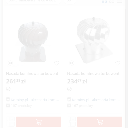
Sortuj alfabetycznie od A do Z
50
Nasada kominowa turbowent
Nasada kominowa turbowent
150mm brązowa
261
zł
150mm ocynkowana
234
zł
38
67
Kominy.pl - akcesoria kominiarskie
Kominy.pl - akcesoria kominiarskie
167 produkty
167 produkty
+
+
−
−