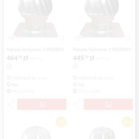
Nasada Turbomax 1 SREBRNY
Nasada Turbomax 1 SREBRNY
Ø 200mm z podstawą
464
zł
Ø 200mm z podstawą rurową
445
zł
16
73
672
zł
645
zł
69
98
kwadratową ocynk
ocynk
KOMINUS Sp. z o.o.
KOMINUS Sp. z o.o.
Kłaj
Kłaj
542 produkty
542 produkty
+
+
−
−
-31%
-31%