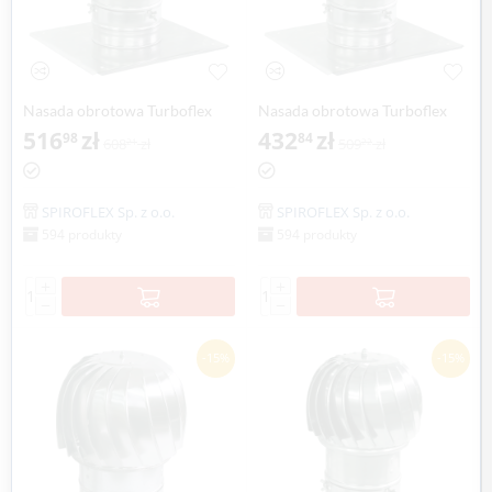
Nasada obrotowa Turboflex
Nasada obrotowa Turboflex
Max Ø 150mm z płytą
516
zł
Max Ø 150mm z płytą
432
zł
98
84
608
zł
509
zł
21
22
dachową SPIROFLEX
dachową SPIROFLEX
aluminium
SPIROFLEX Sp. z o.o.
SPIROFLEX Sp. z o.o.
594 produkty
594 produkty
+
+
−
−
-15%
-15%