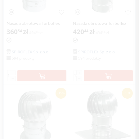
Nasada obrotowa Turboflex
Nasada obrotowa Turboflex
Max Ø 160mm na rurze
360
zł
Max Ø 160mm na rurze
420
zł
54
44
424
zł
494
zł
16
64
aluminium SPIROFLEX
SPIROFLEX
SPIROFLEX Sp. z o.o.
SPIROFLEX Sp. z o.o.
594 produkty
594 produkty
+
+
−
−
-15%
-15%