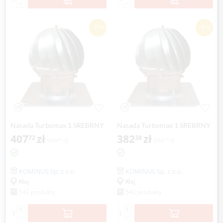
−
−
-31%
-31%
Nasada Turbomax 1 SREBRNY
Nasada Turbomax 1 SREBRNY
Ø 130mm z podstawą
407
zł
Ø 130mm z podstawą rurową
382
zł
72
38
590
zł
554
zł
90
17
kwadratową ocynk
ocynk
KOMINUS Sp. z o.o.
KOMINUS Sp. z o.o.
Kłaj
Kłaj
542 produkty
542 produkty
+
+
−
−