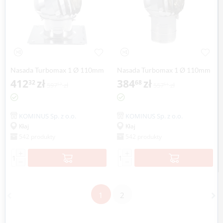
Nasada Turbomax 1 Ø 110mm
Nasada Turbomax 1 Ø 110mm
z podstawą kwadratową
412
zł
z podstawą rurową
384
zł
32
68
597
zł
557
zł
57
51
KOMINUS Sp. z o.o.
KOMINUS Sp. z o.o.
Kłaj
Kłaj
542 produkty
542 produkty
+
+
−
−
1
2