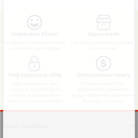
Zadowoleni Klienci
Znane marki
Zarządzanie zamówieniami odbywa
Sprawdzeni sprzedawcy i produkty
się automatycznie i intuicyjnie.
znanych marek.
Twój bezpieczny sklep
Zróżnicowane towary
Każdy, kto podejmie z nami
Prezentacja towarów jest
współpracę, otrzymuje własny
dopasowana do odpowiednich
system do zarządzania swoim
kategorii przypisanych indywidualnie
sklepem na naszych platformach.
dla każdego sprzedawcy.
Aplikacja załadowana z zaawansowanymi funkcjami dostępności. Naciśnij A
Zostań sprzedawcą