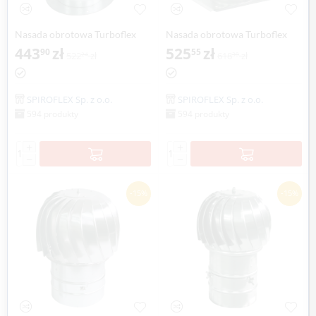
Nasada obrotowa Turboflex
Nasada obrotowa Turboflex
Max Ø 160mm z kołnierzem
443
zł
Max Ø 160mm z płytą
525
zł
90
55
522
zł
618
zł
24
30
aluminium SPIROFLEX
dachową SPIROFLEX
SPIROFLEX Sp. z o.o.
SPIROFLEX Sp. z o.o.
594 produkty
594 produkty
+
+
−
−
-15%
-15%