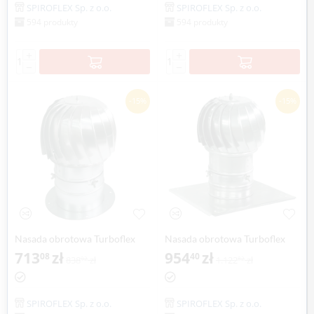
SPIROFLEX Sp. z o.o.
SPIROFLEX Sp. z o.o.
594 produkty
594 produkty
+
+
−
−
-15%
-15%
Nasada obrotowa Turboflex
Nasada obrotowa Turboflex
Max Ø 300mm z kołnierzem
713
zł
Max Ø 300mm z płytą
954
zł
08
40
838
zł
1.122
zł
92
82
aluminium SPIROFLEX
dachową SPIROFLEX
SPIROFLEX Sp. z o.o.
SPIROFLEX Sp. z o.o.