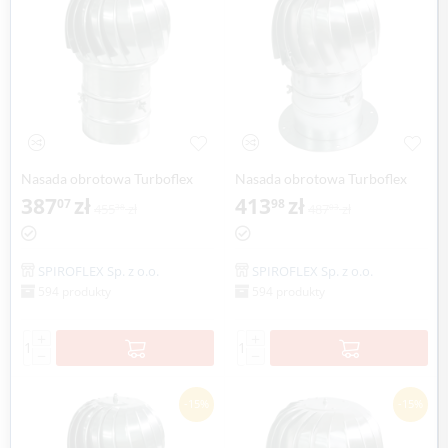
Nasada obrotowa Turboflex
Nasada obrotowa Turboflex
Max Ø 130mm na rurze
387
zł
Max Ø 130mm z kołnierzem
413
zł
07
98
455
zł
487
zł
38
03
SPIROFLEX
aluminium SPIROFLEX
SPIROFLEX Sp. z o.o.
SPIROFLEX Sp. z o.o.
594 produkty
594 produkty
+
+
−
−
-15%
-15%