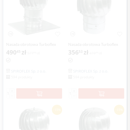
Nasada obrotowa Turboflex
Nasada obrotowa Turboflex
Max Ø 130mm z płytą
490
zł
Max Ø 150mm na rurze
356
zł
45
53
577
zł
419
zł
00
45
dachową SPIROFLEX
aluminium SPIROFLEX
SPIROFLEX Sp. z o.o.
SPIROFLEX Sp. z o.o.
594 produkty
594 produkty
+
+
−
−
-15%
-15%