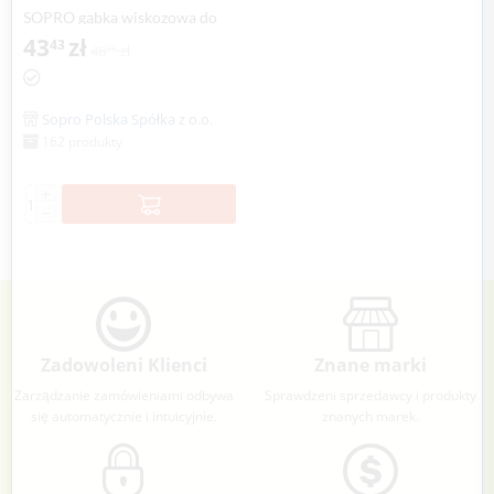
SOPRO gąbka wiskozowa do
fug epoksydowych
43
zł
43
48
zł
26
Sopro Polska Spółka z o.o.
162 produkty
+
−
Zadowoleni Klienci
Znane marki
Zarządzanie zamówieniami odbywa
Sprawdzeni sprzedawcy i produkty
się automatycznie i intuicyjnie.
znanych marek.