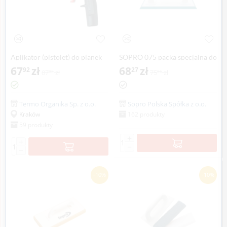
Aplikator (pistolet) do pianek
SOPRO 075 packa specjalna do
poliuretanowych
67
zł
fug epoksydowych
68
zł
92
27
87
zł
75
zł
08
86
Termo Organika Sp. z o.o.
Sopro Polska Spółka z o.o.
162 produkty
Kraków
59 produkty
+
+
−
−
-10%
-10%