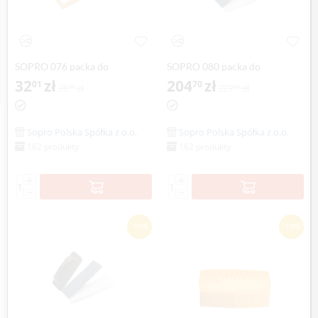
SOPRO 076 packa do
SOPRO 080 packa do
zmywania fug
32
zł
zmywania fug epoksydowych
204
zł
01
70
35
zł
227
zł
57
45
Sopro Polska Spółka z o.o.
Sopro Polska Spółka z o.o.
162 produkty
162 produkty
+
+
−
−
-10%
-10%