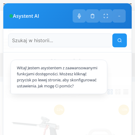
Polski
amknij
amknij menu
amknij menu
amknij menu
Menu
Otwór
Asystent AI
−
+48
533 413 005
ODDZWONIMY DO CIEBIE
Menu
Narzędzia
Witaj! Jestem asystentem z zaawansowanymi
Strona główna
ocieplenie.pl
Narzędzia
funkcjami dostępności. Możesz kliknąć
przycisk po lewej stronie, aby skonfigurować
ustawienia. Jak mogę Ci pomóc?
Sortuj alfabetycznie od A do Z
50
-22%
-10%