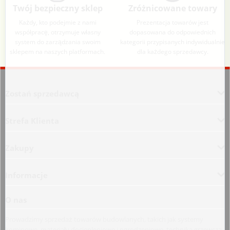
Twój bezpieczny sklep
Zróżnicowane towary
Każdy, kto podejmie z nami
Prezentacja towarów jest
współpracę, otrzymuje własny
dopasowana do odpowiednich
system do zarządzania swoim
kategorii przypisanych indywidualnie
sklepem na naszych platformach.
dla każdego sprzedawcy.
Aplikacja załadowana z zaawansowanymi funkcjami dostępności. Naciśnij A
Zostań sprzedawcą
Strefa Klienta
Zakupy
Informacje
O nas
Prowadzimy sprzedaż towarów budowlanych, takich jak systemy
kominowe, materiały dociepleniowe i ogrodzeniowe, technika grzewcza