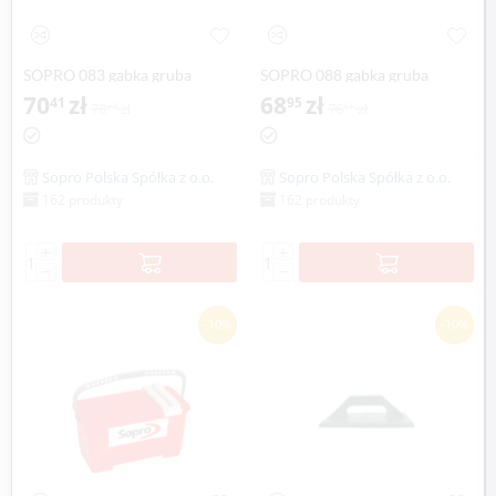
SOPRO 083 gąbka gruba
SOPRO 088 gąbka gruba
(biała) do zmywania fug
70
zł
(niebieska) do zmywania fug
68
zł
41
95
78
zł
76
zł
23
61
epoksydowych
epoksydowych
Sopro Polska Spółka z o.o.
Sopro Polska Spółka z o.o.
162 produkty
162 produkty
+
+
−
−
-10%
-10%