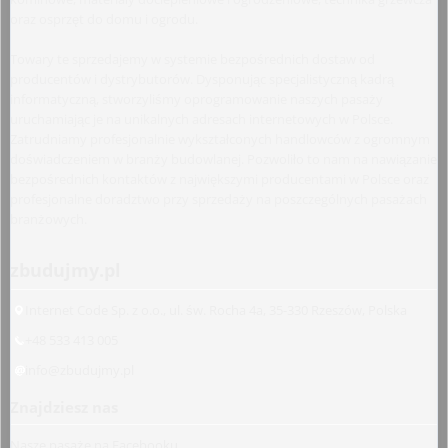
oraz osprzęt do domu i ogrodu.
Towary te sprzedajemy w systemie bezpośrednich dostaw od
producentów i dystrybutorów. Dysponując specjalistyczną kadrą
informatyczną, stworzyliśmy oprogramowanie naszych pasaży
uruchamiając je na unikalnych adresach internetowych w Polsce.
Zatrudniamy profesjonalnie wykształconych handlowców z ogromnym
doświadczeniem w branży budowlanej. Pozwoliło to nam na nawiązanie
bezpośrednich kontaktów z największymi producentami w Polsce oraz
profesjonalne doradztwo przy sprzedaży na poszczególnych pasażach
branżowych.
zbudujmy.pl
Internet Code Sp. z o.o., ul. św. Rocha 4a, 35-330 Rzeszów, Polska
+48 533 413 005
info@zbudujmy.pl
Znajdziesz nas
Nasze pasaże na Facebooku