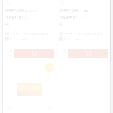
SOPRO 092 wiadro do
SOPRO 095 packa do
zmywania fug
176
zł
fugowania
164
zł
41
58
196
zł
182
zł
01
87
Sopro Polska Spółka z o.o.
Sopro Polska Spółka z o.o.
162 produkty
162 produkty
+
+
−
−
-10%