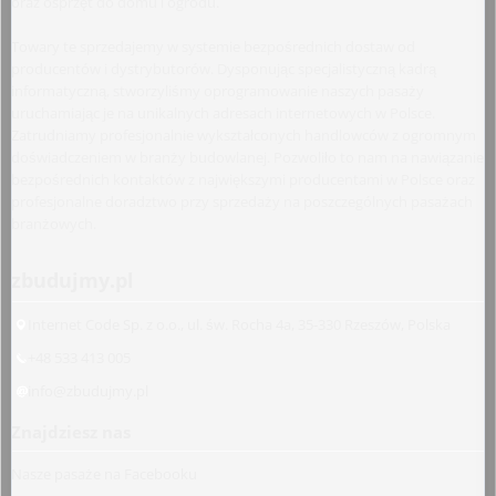
oraz osprzęt do domu i ogrodu.
Towary te sprzedajemy w systemie bezpośrednich dostaw od
producentów i dystrybutorów. Dysponując specjalistyczną kadrą
informatyczną, stworzyliśmy oprogramowanie naszych pasaży
uruchamiając je na unikalnych adresach internetowych w Polsce.
Zatrudniamy profesjonalnie wykształconych handlowców z ogromnym
doświadczeniem w branży budowlanej. Pozwoliło to nam na nawiązanie
bezpośrednich kontaktów z największymi producentami w Polsce oraz
profesjonalne doradztwo przy sprzedaży na poszczególnych pasażach
branżowych.
zbudujmy.pl
Internet Code Sp. z o.o., ul. św. Rocha 4a, 35-330 Rzeszów, Polska
+48 533 413 005
info@zbudujmy.pl
Znajdziesz nas
Nasze pasaże na Facebooku