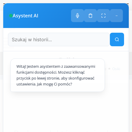
Polski
amknij
amknij menu
amknij menu
amknij menu
Menu
Otwór
Asystent AI
−
+48
533 413 005
ODDZWONIMY DO CIEBIE
Menu
Osiki
Witaj! Jestem asystentem z zaawansowanymi
Strona główna
ogrodowy.pl
Narzędzia gospodarcze
Osiki
funkcjami dostępności. Możesz kliknąć
przycisk po lewej stronie, aby skonfigurować
ustawienia. Jak mogę Ci pomóc?