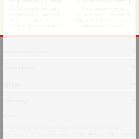
Każdy, kto podejmie z nami
Prezentacja towarów jest
współpracę, otrzymuje własny
dopasowana do odpowiednich
system do zarządzania swoim
kategorii przypisanych indywidualnie
sklepem na naszych platformach.
dla każdego sprzedawcy.
Aplikacja załadowana z zaawansowanymi funkcjami dostępności. Naciśnij A
Zostań sprzedawcą
Strefa Klienta
Zakupy
Informacje
O nas
Prowadzimy sprzedaż towarów budowlanych, takich jak systemy
kominowe, materiały dociepleniowe i ogrodzeniowe, technika grzewcza