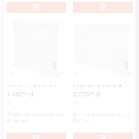
Energooszczędny grzejnik
Energooszczędny grzejnik
elektryczny EPG-500
1.682
zł
elektryczny EPG-700
2.276
zł
00
00
INNEFTECH GROUP Sp. z o.o.
INNEFTECH GROUP Sp. z o.o.
4 produkty
4 produkty