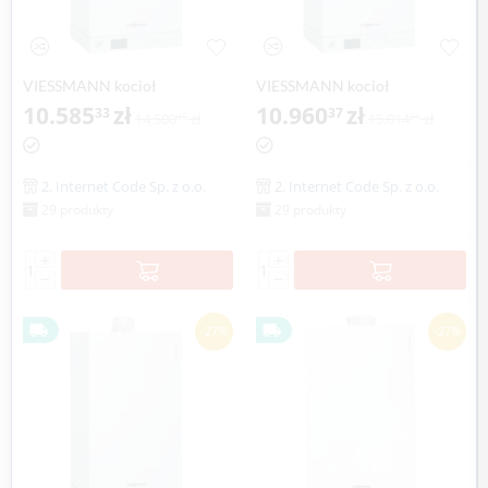
VIESSMANN kocioł
VIESSMANN kocioł
jednofunkcyjny VITODENS
10.585
zł
jednofunkcyjny VITODENS
10.960
zł
33
37
14.500
zł
15.014
zł
45
21
100-W 6,5-19 kW
100-W 6,5-26 kW
2. Internet Code Sp. z o.o.
2. Internet Code Sp. z o.o.
29 produkty
29 produkty
+
+
−
−
-27%
-27%