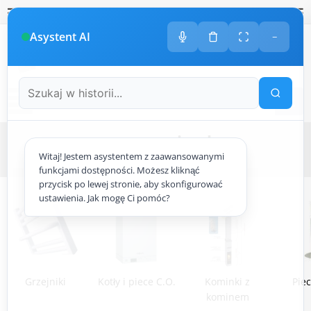
Polski
amknij
amknij menu
amknij menu
amknij menu
Menu
Otwór
Asystent AI
−
+48
533 413 005
ODDZWONIMY DO CIEBIE
Menu
ogrzewanie.pl
Witaj! Jestem asystentem z zaawansowanymi
Strona główna
ogrzewanie.pl
funkcjami dostępności. Możesz kliknąć
przycisk po lewej stronie, aby skonfigurować
ustawienia. Jak mogę Ci pomóc?
Grzejniki
Kotły i piece C.O.
Kominki z
Pie
kominem