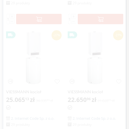
29 produkty
29 produkty
+
+
−
−
-27%
-27%
VIESSMANN kocioł
VIESSMANN kocioł
VITODENS 200-W 1.8-35,0 kW
25.065
zł
VITODENS 200-W 1.9-19,0 kW
22.650
zł
13
96
34.335
zł
31.028
zł
80
71
z zasobnikiem c.w.u VITOCELL
z zasobnikiem c.w.u VITOCELL
100-W poj. 150 l
100-W poj. 120 l
2. Internet Code Sp. z o.o.
2. Internet Code Sp. z o.o.
29 produkty
29 produkty