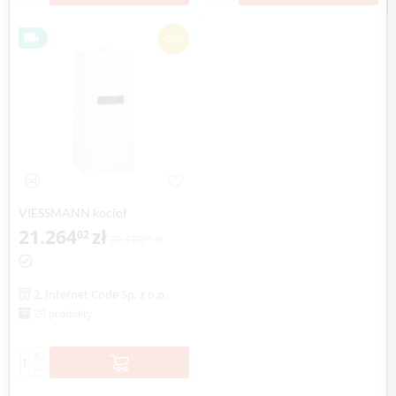
-27%
VIESSMANN kocioł
VITODENS 222-F 5,2-26,0 kW
21.264
zł
02
29.128
zł
80
z wbudowanym zasobnikiem
c.w.u. 130 litrów
2. Internet Code Sp. z o.o.
29 produkty
+
−