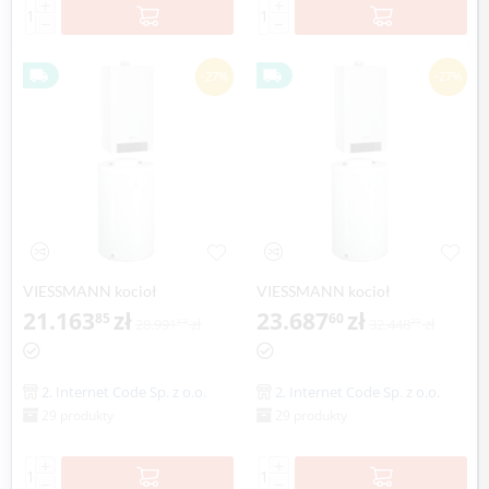
+
+
−
−
-27%
-27%
VIESSMANN kocioł
VIESSMANN kocioł
VITODENS 200-W 2,6-26,0 kW
21.163
zł
VITODENS 200-W 2.6-26,0 kW
23.687
zł
85
60
28.991
zł
32.448
zł
57
77
z zasobnikiem c.w.u VITOCELL
z zasobnikiem c.w.u VITOCELL
100-W poj. 120 l
100-W poj. 150 l
2. Internet Code Sp. z o.o.
2. Internet Code Sp. z o.o.
29 produkty
29 produkty
+
+
−
−