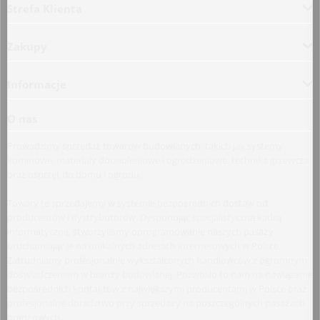
Strefa Klienta
Zakupy
Informacje
O nas
Prowadzimy sprzedaż towarów budowlanych, takich jak systemy
kominowe, materiały dociepleniowe i ogrodzeniowe, technika grzewcza
oraz osprzęt do domu i ogrodu.
Towary te sprzedajemy w systemie bezpośrednich dostaw od
producentów i dystrybutorów. Dysponując specjalistyczną kadrą
informatyczną, stworzyliśmy oprogramowanie naszych pasaży
uruchamiając je na unikalnych adresach internetowych w Polsce.
Zatrudniamy profesjonalnie wykształconych handlowców z ogromnym
doświadczeniem w branży budowlanej. Pozwoliło to nam na nawiązanie
bezpośrednich kontaktów z największymi producentami w Polsce oraz
profesjonalne doradztwo przy sprzedaży na poszczególnych pasażach
branżowych.