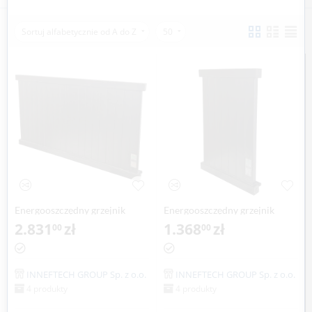
Sortuj alfabetycznie od A do Z
50
Energooszczędny grzejnik
Energooszczędny grzejnik
elektryczny EPG-1000
2.831
zł
elektryczny EPG-300
1.368
zł
00
00
INNEFTECH GROUP Sp. z o.o.
INNEFTECH GROUP Sp. z o.o.
4 produkty
4 produkty