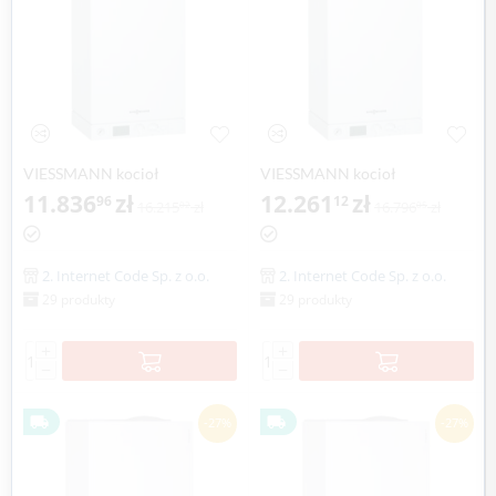
VIESSMANN kocioł
VIESSMANN kocioł
dwufunkcyjny VITODENS 100-
11.836
zł
dwufunkcyjny VITODENS 100-
12.261
zł
96
12
16.215
zł
16.796
zł
02
05
W 6,5-26,0 kW
W 8,8-35,0 kW
2. Internet Code Sp. z o.o.
2. Internet Code Sp. z o.o.
29 produkty
29 produkty
+
+
−
−
-27%
-27%