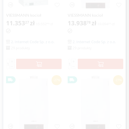
VIESSMANN kocioł
VIESSMANN kocioł
jednofunkcyjny VITODENS
11.353
zł
jednofunkcyjny VITODENS
13.938
zł
27
78
15.552
zł
19.094
zł
42
22
100-W 8,8-35 kW
200-W 1,9-13,0 kW z
regulatorem
stałotemperaturowym
2. Internet Code Sp. z o.o.
2. Internet Code Sp. z o.o.
Vitotronic 100, typ HC1B
29 produkty
29 produkty
+
+
−
−
-27%
-27%