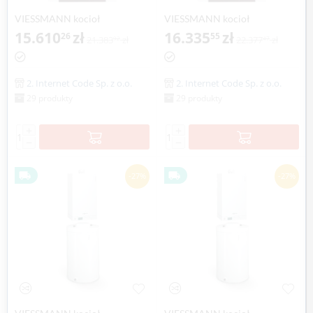
VIESSMANN kocioł
VIESSMANN kocioł
jednofunkcyjny VITODENS
15.610
zł
jednofunkcyjny VITODENS
16.335
zł
26
55
21.383
zł
22.377
zł
92
47
200-W 1,9-19,0 kW z
200-W 2,6-26,0 kW z
regulatorem
regulatorem
stałotemperaturowym
stałotemperaturowym
2. Internet Code Sp. z o.o.
2. Internet Code Sp. z o.o.
Vitotronic 100, typ HC1B
Vitotronic 100, typ HC1B
29 produkty
29 produkty
+
+
−
−
-27%
-27%