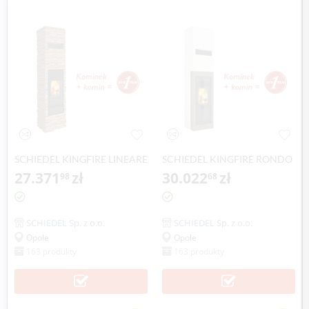
SCHIEDEL KINGFIRE LINEARE
SCHIEDEL KINGFIRE RONDO
SC
27.371
zł
SC
30.022
zł
98
68
SCHIEDEL Sp. z o.o.
SCHIEDEL Sp. z o.o.
Opole
Opole
163 produkty
163 produkty