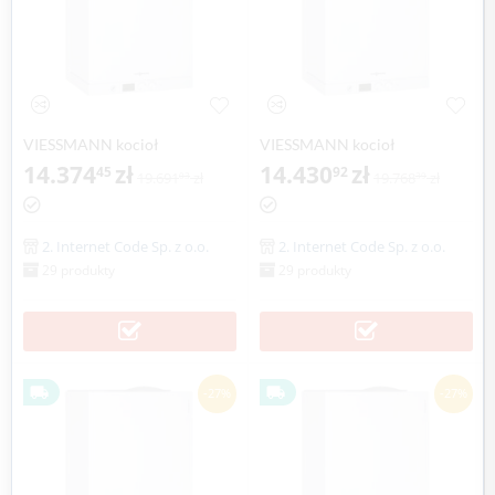
VIESSMANN kocioł
VIESSMANN kocioł
dwufunkcyjny VITODENS 111-
14.374
zł
dwufunkcyjny VITODENS 111-
14.430
zł
45
92
19.691
zł
19.768
zł
03
39
W 6,5-19,0 kW z zasobnikiem
W 6,5-26,0 kW z zasobnikiem
c.w.u
c.w.u
2. Internet Code Sp. z o.o.
2. Internet Code Sp. z o.o.
29 produkty
29 produkty
-27%
-27%