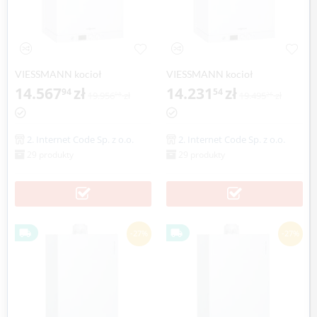
VIESSMANN kocioł
VIESSMANN kocioł
dwufunkcyjny VITODENS 111-
14.567
zł
dwufunkcyjny VITODENS 222-
14.231
zł
94
54
19.956
zł
19.495
zł
08
26
W 8,8-35,0 kW z zasobnikiem
W 6,5-19,0 kW z zasobnikiem
c.w.u
c.w.u [CLONE]
2. Internet Code Sp. z o.o.
2. Internet Code Sp. z o.o.
29 produkty
29 produkty
-27%
-27%