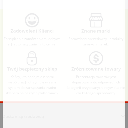
Zadowoleni Klienci
Znane marki
Zarządzanie zamówieniami odbywa
Sprawdzeni sprzedawcy i produkty
się automatycznie i intuicyjnie.
znanych marek.
Twój bezpieczny sklep
Zróżnicowane towary
Każdy, kto podejmie z nami
Prezentacja towarów jest
współpracę, otrzymuje własny
dopasowana do odpowiednich
system do zarządzania swoim
kategorii przypisanych indywidualnie
sklepem na naszych platformach.
dla każdego sprzedawcy.
Aplikacja załadowana z zaawansowanymi funkcjami dostępności. Naciśnij A
Zostań sprzedawcą