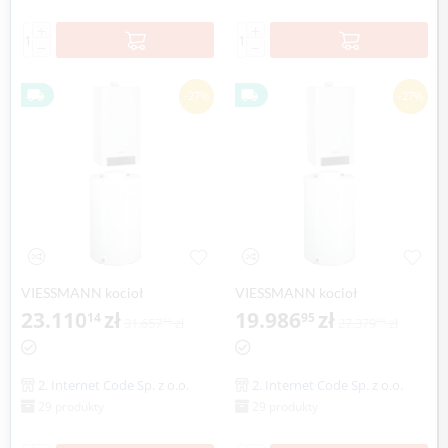
+
+
−
−
-27%
-27%
VIESSMANN kocioł
VIESSMANN kocioł
VITODENS 200-W 1.9-19,0 kW
23.110
zł
VITODENS 200-W 2,6-26,0 kW
19.986
zł
14
95
31.657
zł
27.379
zł
73
38
z zasobnikiem c.w.u VITOCELL
z zasobnikiem c.w.u VITOCELL
100-W poj. 150 l
100-W poj. 100 l
2. Internet Code Sp. z o.o.
2. Internet Code Sp. z o.o.
29 produkty
29 produkty