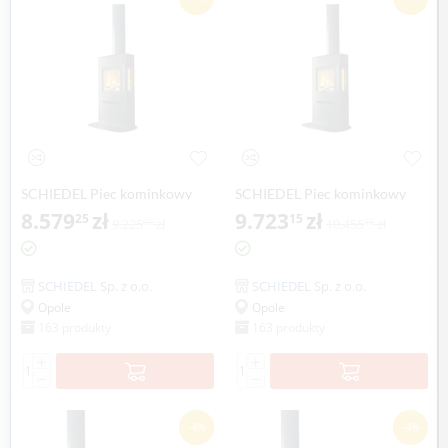
SCHIEDEL Piec kominkowy
SCHIEDEL Piec kominkowy
SARGAS 1 z dużą przednią
8.579
zł
SARGAS 3 z dodatkowymi
9.723
zł
25
15
9.225
zł
10.455
zł
00
00
szybą
szybami bocznymi
SCHIEDEL Sp. z o.o.
SCHIEDEL Sp. z o.o.
Opole
Opole
163 produkty
163 produkty
+
+
−
−
-4%
-4%