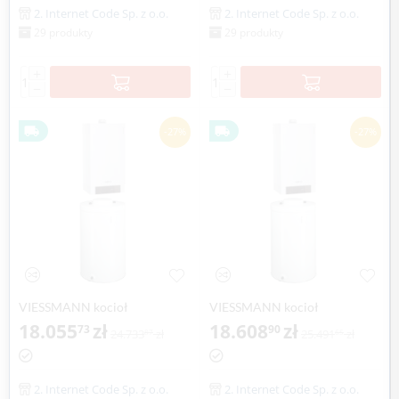
2. Internet Code Sp. z o.o.
2. Internet Code Sp. z o.o.
29 produkty
29 produkty
+
+
−
−
-27%
-27%
VIESSMANN kocioł
VIESSMANN kocioł
VITODENS 200-W 1,9-13,0 kW
18.055
zł
VITODENS 200-W 1,9-19,0 kW
18.608
zł
73
90
24.733
zł
25.491
zł
87
65
z zasobnikiem c.w.u VITOCELL
z zasobnikiem c.w.u VITOCELL
100-W poj. 100 l
100-W poj. 100 l
2. Internet Code Sp. z o.o.
2. Internet Code Sp. z o.o.