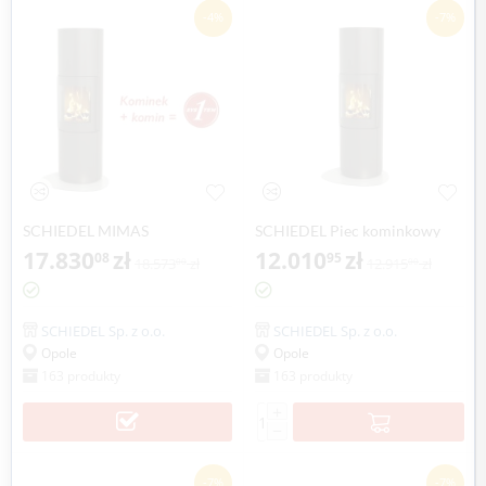
-4%
-7%
SCHIEDEL MIMAS
SCHIEDEL Piec kominkowy
17.830
zł
MIMAS
12.010
zł
08
95
18.573
zł
12.915
zł
00
00
SCHIEDEL Sp. z o.o.
SCHIEDEL Sp. z o.o.
Opole
Opole
163 produkty
163 produkty
+
−
-7%
-7%