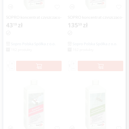
SOPRO koncentrat czyszcząco-
SOPRO koncentrat czyszcząco-
odtłuszczający GR 701, 1 litr
43
zł
odtłuszczający GR 701, 5 litr
135
zł
19
59
Sopro Polska Spółka z o.o.
Sopro Polska Spółka z o.o.
162 produkty
162 produkty
+
+
−
−