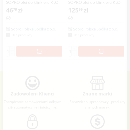
SOPRO olej do klinkieru KLO
SOPRO olej do klinkieru KLO
709, 1 litr
46
zł
709, 5 litrów
125
zł
79
99
Sopro Polska Spółka z o.o.
Sopro Polska Spółka z o.o.
162 produkty
162 produkty
+
+
−
−
Zadowoleni Klienci
Znane marki
Zarządzanie zamówieniami odbywa
Sprawdzeni sprzedawcy i produkty
się automatycznie i intuicyjnie.
znanych marek.