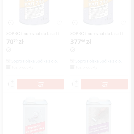
SOPRO impregnat do fasad i
SOPRO impregnat do fasad i
murów FAD 712, 1 litr
70
zł
murów FAD 712, 6 litr
377
zł
79
96
Sopro Polska Spółka z o.o.
Sopro Polska Spółka z o.o.
162 produkty
162 produkty
+
+
−
−