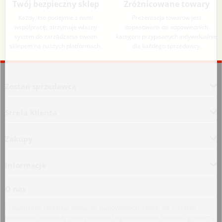
Twój bezpieczny sklep
Zróżnicowane towary
Każdy, kto podejmie z nami
Prezentacja towarów jest
współpracę, otrzymuje własny
dopasowana do odpowiednich
system do zarządzania swoim
kategorii przypisanych indywidualnie
sklepem na naszych platformach.
dla każdego sprzedawcy.
Aplikacja załadowana z zaawansowanymi funkcjami dostępności. Naciśnij A
Zostań sprzedawcą
Strefa Klienta
Zakupy
Informacje
O nas
Prowadzimy sprzedaż towarów budowlanych, takich jak systemy
kominowe, materiały dociepleniowe i ogrodzeniowe, technika grzewcza