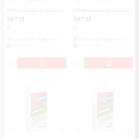
SOPRO koncentrat czyszczący
SOPRO koncentrat czyszczący
do gresów FIR 713, 1 litr
38
zł
wykwity i resztki cementu GR
38
zł
39
39
703, 1 litr
Sopro Polska Spółka z o.o.
Sopro Polska Spółka z o.o.
162 produkty
162 produkty
+
+
−
−