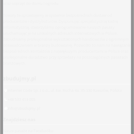
oraz osprzęt do domu i ogrodu.
Towary te sprzedajemy w systemie bezpośrednich dostaw od
producentów i dystrybutorów. Dysponując specjalistyczną kadrą
informatyczną, stworzyliśmy oprogramowanie naszych pasaży
uruchamiając je na unikalnych adresach internetowych w Polsce.
Zatrudniamy profesjonalnie wykształconych handlowców z ogromnym
doświadczeniem w branży budowlanej. Pozwoliło to nam na nawiązanie
bezpośrednich kontaktów z największymi producentami w Polsce oraz
profesjonalne doradztwo przy sprzedaży na poszczególnych pasażach
branżowych.
zbudujmy.pl
Internet Code Sp. z o.o., ul. św. Rocha 4a, 35-330 Rzeszów, Polska
+48 533 413 005
info@zbudujmy.pl
Znajdziesz nas
Nasze pasaże na Facebooku