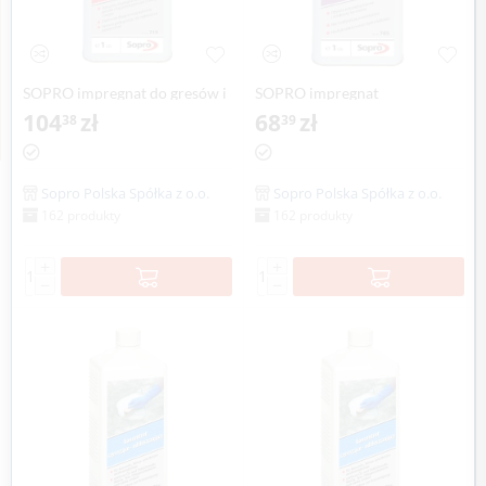
SOPRO impregnat do gresów i
SOPRO impregnat
fug FFP 719, 1 litr
104
zł
pogłębiający barwę kamieni
68
zł
38
39
naturalnych MNF 705, 1 litr
Sopro Polska Spółka z o.o.
Sopro Polska Spółka z o.o.
162 produkty
162 produkty
+
+
−
−