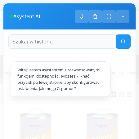
Polski
amknij
amknij menu
amknij menu
amknij menu
Menu
Otwór
Asystent AI
−
+48
533 413 005
ODDZWONIMY DO CIEBIE
Menu
Impregnaty i czyściki
Witaj! Jestem asystentem z zaawansowanymi
Strona główna
ogrodzenie.pl
Chemia budowlana
Impregnaty i czyścik
funkcjami dostępności. Możesz kliknąć
przycisk po lewej stronie, aby skonfigurować
ustawienia. Jak mogę Ci pomóc?
Sortuj alfabetycznie od A do Z
50