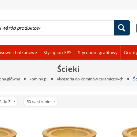
asowe i balkonowe
Styropian EPS
Styropian grafitowy
Grunt
Ścieki
ona główna
kominy.pl
Akcesoria do kominów ceramicznych
Śc
A do Z
50
na stronie