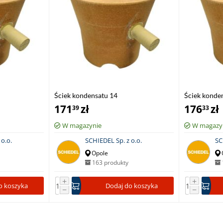
Ściek kondensatu 14
Ściek konde
171
zł
176
zł
39
33
W magazynie
W magazy
o.o.
SCHIEDEL Sp. z o.o.
SC
Opole
163 produkty
+
+
o koszyka
Dodaj do koszyka
−
−