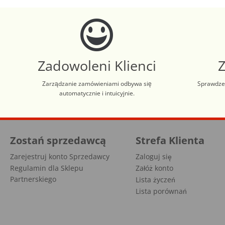
Zadowoleni Klienci
Zarządzanie zamówieniami odbywa się
Sprawdzen
automatycznie i intuicyjnie.
Aplikacja załadowana z zaawansowanymi funkcjami dostępności. Naciśnij A
Zostań sprzedawcą
Strefa Klienta
Zarejestruj konto Sprzedawcy
Zaloguj się
Regulamin dla Sklepu
Załóż konto
Partnerskiego
Lista życzeń
Lista porównań