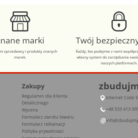
Znane marki
Twój bezpieczny
i sprzedawcy i produkty znanych
Każdy, kto podejmie z nami współpr
marek.
własny system do zarządzania swo
naszych platformach.
lt+H aby zobaczyć skróty klawiaturowe.
zbudujm
Zakupy
Regulamin dla Klienta
Internet Code S
Detalicznego
+48 533 413 00
Wycena
Formularz zwrotu towaru
info@zbudujmy
Formularz reklamacji
Polityka prywatności