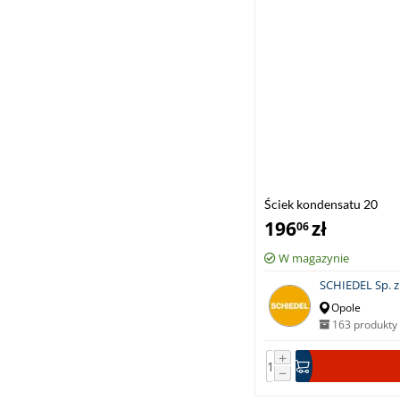
Ściek kondensatu 20
196
zł
06
W magazynie
SCHIEDEL Sp. z 
Opole
163 produkty
+
−