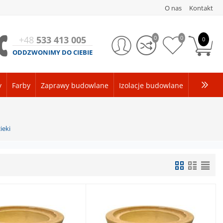
O nas
Kontakt
+48
533 413 005
0
0
0
ODDZWONIMY DO CIEBIE
y
Farby
Zaprawy budowlane
Izolacje budowlane
ieki