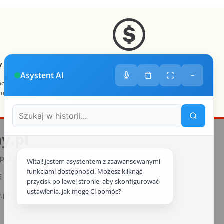
 sklep
Zróżnicowane towary
Asystent AI
−
acę, otrzymuje
Prezentacja towarów jest dopasowana do
im sklepem na
odpowiednich kategorii przypisanych
indywidualnie dla każdego sprzedawcy.
y.pl
p. z o.o., ul. św. Rocha 4a, 35-330 Rzeszów, Polska
Witaj! Jestem asystentem z zaawansowanymi
funkcjami dostępności. Możesz kliknąć
5
przycisk po lewej stronie, aby skonfigurować
ustawienia. Jak mogę Ci pomóc?
.pl