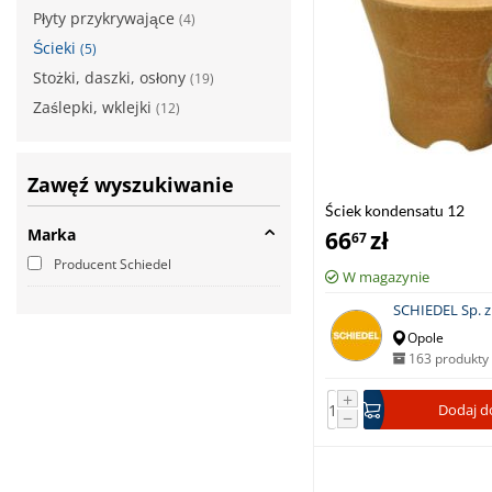
Płyty przykrywające
(4)
Ścieki
(5)
Stożki, daszki, osłony
(19)
Zaślepki, wklejki
(12)
Zawęź wyszukiwanie
Ściek kondensatu 12
Marka
66
zł
67
Producent Schiedel
W magazynie
SCHIEDEL Sp. z 
Opole
163 produkty
+
Dodaj d
−