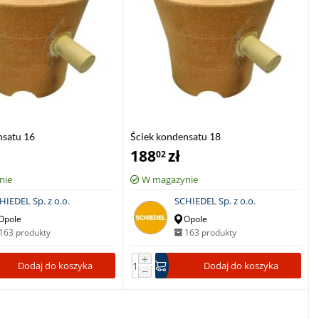
nsatu 16
Ściek kondensatu 18
188
zł
02
nie
W magazynie
HIEDEL Sp. z o.o.
SCHIEDEL Sp. z o.o.
Opole
Opole
163 produkty
163 produkty
+
Dodaj do koszyka
Dodaj do koszyka
−