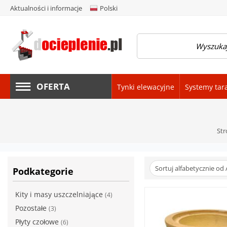
Aktualności i informacje
Polski
amknij menu
OFERTA
Tynki elewacyjne
Systemy tar
Str
Sortuj alfabetycznie od 
Podkategorie
Kity i masy uszczelniające
(4)
Pozostałe
(3)
Płyty czołowe
(6)